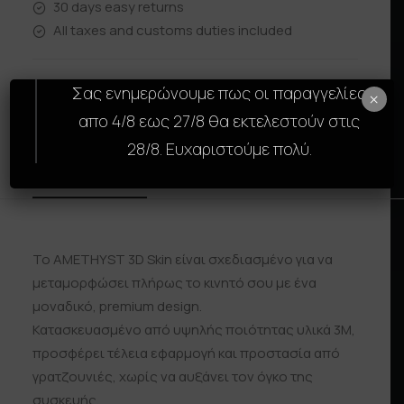
30 days easy returns
All taxes and customs duties included
Σας ενημερώνουμε πως οι παραγγελίες
×
απο 4/8 εως 27/8 θα εκτελεστούν στις
28/8. Ευχαριστούμε πολύ.
Description
Size Guide
Reviews
Shipp
Το AMETHYST 3D Skin είναι σχεδιασμένο για να
μεταμορφώσει πλήρως το κινητό σου με ένα
μοναδικό, premium design.
Κατασκευασμένο από υψηλής ποιότητας υλικά 3M,
προσφέρει τέλεια εφαρμογή και προστασία από
γρατζουνιές, χωρίς να αυξάνει τον όγκο της
συσκευής.