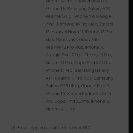
Xiaomi 14 Pro
,
Huawei Nova 12
,
iPhone 14
,
Samsung Galaxy A24
,
Realme GT 5
,
iPhone XR
,
Google
Pixel 8
,
iPhone 16 Pro Max
,
Xiaomi
13
,
Huawei Nova 11
,
iPhone 13 Pro
Max
,
Samsung Galaxy A15
,
Realme 12 Pro Plus
,
iPhone X
,
Google Pixel 7 Pro
,
iPhone 16 Pro
,
Xiaomi 13 Pro
,
Oppo Find X7 Ultra
,
iPhone 13 Pro
,
Samsung Galaxy
A14
,
Realme 11 Pro Plus
,
Samsung
Galaxy S25 Ultra
,
Google Pixel 7
,
iPhone 16
,
Xiaomi Redmi Note 13
Pro
,
Oppo Find X6 Pro
,
iPhone 13
,
Xiaomi 14 Ultra
Free shipping on all orders over $50