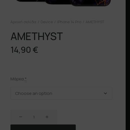
Αρχική σελίδα
Device
iPhone 14 Pro
AMETHYST
AMETHYST
14,90
€
Μάρκα
*
AMETHYST
ποσότητα