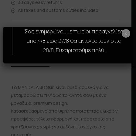
30 days easy returns
All taxes and customs duties included
Σας ενημερώνουμε πως οι παραγγελίες
×
απο 4/8 εως 27/8 θα εκτελεστούν στις
28/8. Ευχαριστούμε πολύ.
Description
Size Guide
Reviews
Shipp
Το MANDALA 3D Skin είναι σχεδιασμένο για να
μεταμορφώσει πλήρως το κινητό σου με ένα
μοναδικό, premium design.
Κατασκευασμένο από υψηλής ποιότητας υλικά 3M,
προσφέρει τέλεια εφαρμογή και προστασία από
γρατζουνιές, χωρίς να αυξάνει τον όγκο της
συσκευής.