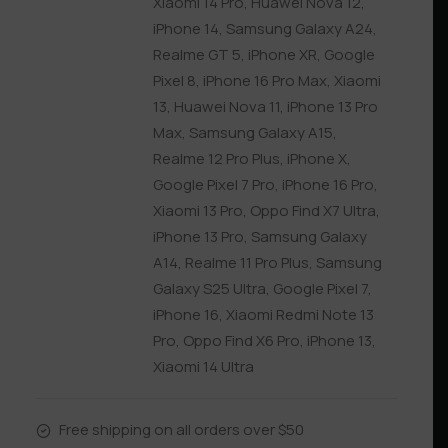
Xiaomi 14 Pro
,
Huawei Nova 12
,
iPhone 14
,
Samsung Galaxy A24
,
Realme GT 5
,
iPhone XR
,
Google
Pixel 8
,
iPhone 16 Pro Max
,
Xiaomi
13
,
Huawei Nova 11
,
iPhone 13 Pro
Max
,
Samsung Galaxy A15
,
Realme 12 Pro Plus
,
iPhone X
,
Google Pixel 7 Pro
,
iPhone 16 Pro
,
Xiaomi 13 Pro
,
Oppo Find X7 Ultra
,
iPhone 13 Pro
,
Samsung Galaxy
A14
,
Realme 11 Pro Plus
,
Samsung
Galaxy S25 Ultra
,
Google Pixel 7
,
iPhone 16
,
Xiaomi Redmi Note 13
Pro
,
Oppo Find X6 Pro
,
iPhone 13
,
Xiaomi 14 Ultra
Free shipping on all orders over $50