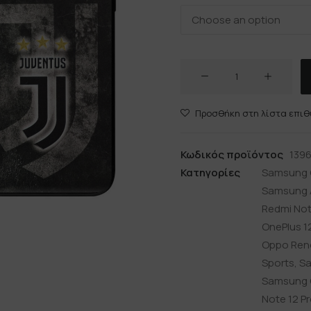
JUVENTUS
ποσότητα
Προσθήκη στη λίστα επιθ
Κωδικός προϊόντος
139
Κατηγορίες
Samsung 
Samsung 
Redmi Note
OnePlus 1
Oppo Reno
Sports
,
Sa
Samsung 
Note 12 P