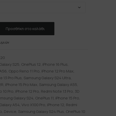
Προσθήκη στο καλάθι
υμιών
620
Galaxy S25
,
OnePlus 12
,
iPhone 16 Plus
,
A56
,
Oppo Reno 11 Pro
,
iPhone 12 Pro Max
,
 13 Pro Plus
,
Samsung Galaxy S24 Ultra
,
2R
,
iPhone 15 Pro Max
,
Samsung Galaxy A55
,
 10 Pro
,
iPhone 12 Pro
,
Redmi Note 13 Pro
,
3D
msung Galaxy S24
,
OnePlus 11
,
iPhone 15 Pro
,
Galaxy A54
,
Vivo X100 Pro
,
iPhone 12
,
Redmi
ro
,
Device
,
Samsung Galaxy S24 Plus
,
OnePlus 10