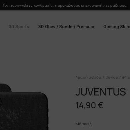
Για παραγγελίες χονδρικής, παρακαλούμε
επικοινωνήστε
μαζί μας.
3D Sports
3D Glow / Suede / Premium
Gaming Skin
Αρχική σελίδα
Device
iPho
JUVENTUS
14,90
€
Μάρκα
*