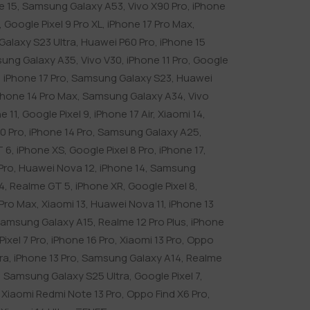
e 15
,
Samsung Galaxy A53
,
Vivo X90 Pro
,
iPhone
,
Google Pixel 9 Pro XL
,
iPhone 17 Pro Max
,
alaxy S23 Ultra
,
Huawei P60 Pro
,
iPhone 15
ung Galaxy A35
,
Vivo V30
,
iPhone 11 Pro
,
Google
,
iPhone 17 Pro
,
Samsung Galaxy S23
,
Huawei
Phone 14 Pro Max
,
Samsung Galaxy A34
,
Vivo
e 11
,
Google Pixel 9
,
iPhone 17 Air
,
Xiaomi 14
,
0 Pro
,
iPhone 14 Pro
,
Samsung Galaxy A25
,
T 6
,
iPhone XS
,
Google Pixel 8 Pro
,
iPhone 17
,
Pro
,
Huawei Nova 12
,
iPhone 14
,
Samsung
4
,
Realme GT 5
,
iPhone XR
,
Google Pixel 8
,
 Pro Max
,
Xiaomi 13
,
Huawei Nova 11
,
iPhone 13
amsung Galaxy A15
,
Realme 12 Pro Plus
,
iPhone
ixel 7 Pro
,
iPhone 16 Pro
,
Xiaomi 13 Pro
,
Oppo
tra
,
iPhone 13 Pro
,
Samsung Galaxy A14
,
Realme
,
Samsung Galaxy S25 Ultra
,
Google Pixel 7
,
,
Xiaomi Redmi Note 13 Pro
,
Oppo Find X6 Pro
,