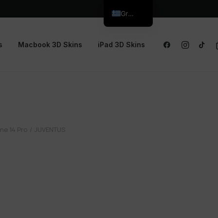
Greek
s
Macbook 3D Skins
iPad 3D Skins
ne 14 Pro
JUVENTUS