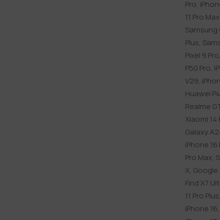
Pro
,
iPhon
11 Pro Max
Samsung G
Plus
,
Sams
Pixel 9 Pro
P50 Pro
,
i
V29
,
iPhon
Huawei P4
Realme G
Xiaomi 14 
Galaxy A2
iPhone 16
Pro Max
,
S
X
,
Google P
Find X7 Ul
11 Pro Plus
iPhone 16