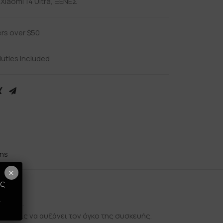
,
Xiaomi 14 Ultra
,
ΞΕΝΕΣ
ers over $50
uties included
rns
×
ως
.
design.
 χωρίς να αυξάνει τον όγκο της συσκευής.