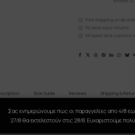
iPhone 13
Free shipping on all ord
30 days easy returns
All taxes and customs d
scription
Size Guide
Reviews
Shipping & Retu
Σας ενημερώνουμε πως οι παραγγελίες απο 4/8 ε
27/8 θα εκτελεστούν στις 28/8. Ευχαριστούμε πολύ
μεταμορφώσει πλήρως το κινητό σου με ένα μοναδικό, premium 
, προσφέρει τέλεια εφαρμογή και προστασία από γρατζουνιές,