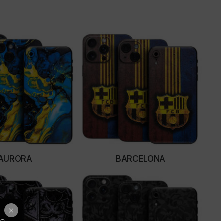
AURORA
BARCELONA
LECT OPTIONS
SELECT OPTIONS
×
ως