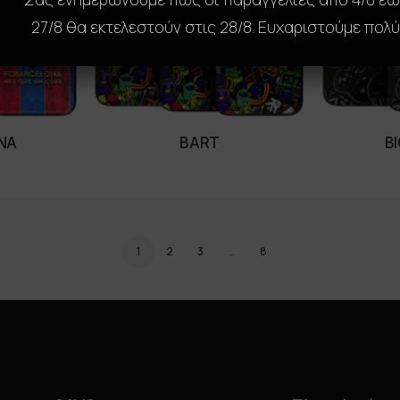
27/8 θα εκτελεστούν στις 28/8. Ευχαριστούμε πολύ
NA
BART
B
ONS
SELECT OPTIONS
SE
1
2
3
…
8