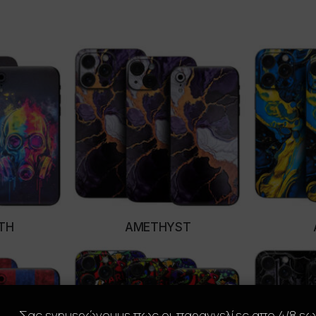
TH
AMETHYST
ONS
SELECT OPTIONS
SE
Σας ενημερώνουμε πως οι παραγγελίες απο 4/8 ε