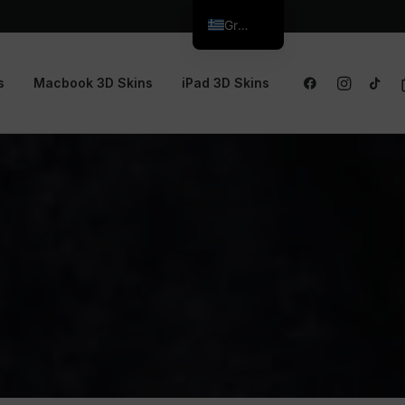
Greek
s
Macbook 3D Skins
iPad 3D Skins