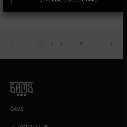
BIOHAZARD
BLACK CAMO
SELECT OPTIONS
SELECT OPTIONS
1
2
3
…
8
GAMS
Σχετικά με εμάς