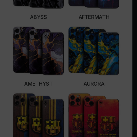
ABYSS
AFTERMATH
SELECT OPTIONS
SELECT OPTIONS
AMETHYST
AURORA
SELECT OPTIONS
SELECT OPTIONS