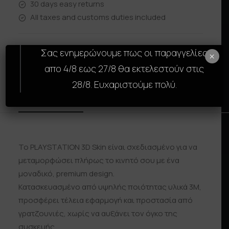
30 days easy returns
All taxes and customs duties included
Σας ενημερώνουμε πως οι παραγγελίες
×
απο 4/8 εως 27/8 θα εκτελεστούν στις
28/8. Ευχαριστούμε πολύ.
Description
Size Guide
Reviews
Shipp
Το PLAYSTATION 3D Skin είναι σχεδιασμένο για να
μεταμορφώσει πλήρως το κινητό σου με ένα
μοναδικό, premium design.
Κατασκευασμένο από υψηλής ποιότητας υλικά 3M,
προσφέρει τέλεια εφαρμογή και προστασία από
γρατζουνιές, χωρίς να αυξάνει τον όγκο της
συσκευής.