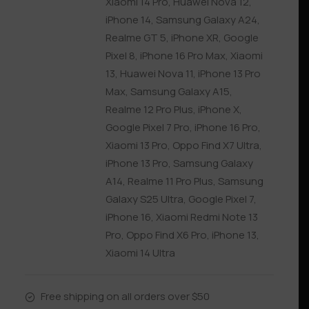
Xiaomi 14 Pro
,
Huawei Nova 12
,
iPhone 14
,
Samsung Galaxy A24
,
Realme GT 5
,
iPhone XR
,
Google
Pixel 8
,
iPhone 16 Pro Max
,
Xiaomi
13
,
Huawei Nova 11
,
iPhone 13 Pro
Max
,
Samsung Galaxy A15
,
Realme 12 Pro Plus
,
iPhone X
,
Google Pixel 7 Pro
,
iPhone 16 Pro
,
Xiaomi 13 Pro
,
Oppo Find X7 Ultra
,
iPhone 13 Pro
,
Samsung Galaxy
A14
,
Realme 11 Pro Plus
,
Samsung
Galaxy S25 Ultra
,
Google Pixel 7
,
iPhone 16
,
Xiaomi Redmi Note 13
Pro
,
Oppo Find X6 Pro
,
iPhone 13
,
Xiaomi 14 Ultra
Free shipping on all orders over $50