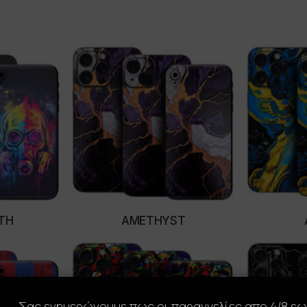
TH
AMETHYST
ONS
SELECT OPTIONS
SE
Σας ενημερώνουμε πως οι παραγγελίες απο 4/8 ε