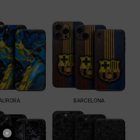
AURORA
BARCELONA
LECT OPTIONS
SELECT OPTIONS
×
ως