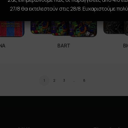
27/8 θα εκτελεστούν στις 28/8. Ευχαριστούμε πολύ
NA
BART
B
ONS
SELECT OPTIONS
SE
1
2
3
…
8