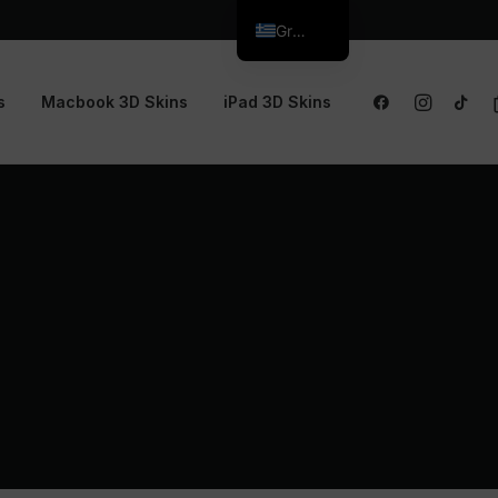
Greek
s
Macbook 3D Skins
iPad 3D Skins