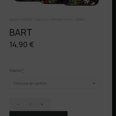
Αρχική σελίδα
Device
iPhone 14 Pro
BART
BART
14,90
€
Μάρκα
*
BART
ποσότητα