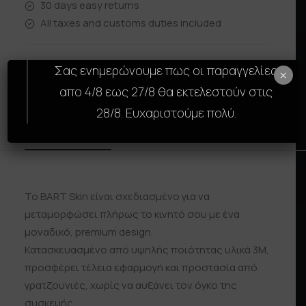
30 days easy returns
All taxes and customs duties included
Σας ενημερώνουμε πως οι παραγγελίες
×
απο 4/8 εως 27/8 θα εκτελεστούν στις
28/8. Ευχαριστούμε πολύ.
Description
Size Guide
Reviews
Shipp
Το BART Skin είναι σχεδιασμένο για να
μεταμορφώσει πλήρως το κινητό σου με ένα
μοναδικό, premium design.
Κατασκευασμένο από υψηλής ποιότητας υλικά 3M,
προσφέρει τέλεια εφαρμογή και προστασία από
γρατζουνιές, χωρίς να αυξάνει τον όγκο της
συσκευής.