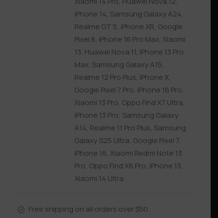
Xiaomi 14 Pro
,
Huawei Nova 12
,
iPhone 14
,
Samsung Galaxy A24
,
Realme GT 5
,
iPhone XR
,
Google
Pixel 8
,
iPhone 16 Pro Max
,
Xiaomi
13
,
Huawei Nova 11
,
iPhone 13 Pro
Max
,
Samsung Galaxy A15
,
Realme 12 Pro Plus
,
iPhone X
,
Google Pixel 7 Pro
,
iPhone 16 Pro
,
Xiaomi 13 Pro
,
Oppo Find X7 Ultra
,
iPhone 13 Pro
,
Samsung Galaxy
A14
,
Realme 11 Pro Plus
,
Samsung
Galaxy S25 Ultra
,
Google Pixel 7
,
iPhone 16
,
Xiaomi Redmi Note 13
Pro
,
Oppo Find X6 Pro
,
iPhone 13
,
Xiaomi 14 Ultra
Free shipping on all orders over $50