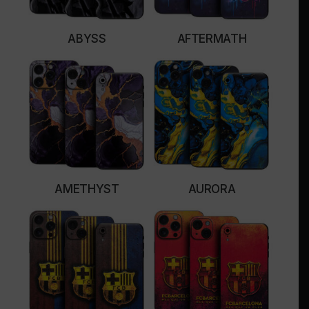
ABYSS
AFTERMATH
SELECT OPTIONS
SELECT OPTIONS
AMETHYST
AURORA
SELECT OPTIONS
SELECT OPTIONS