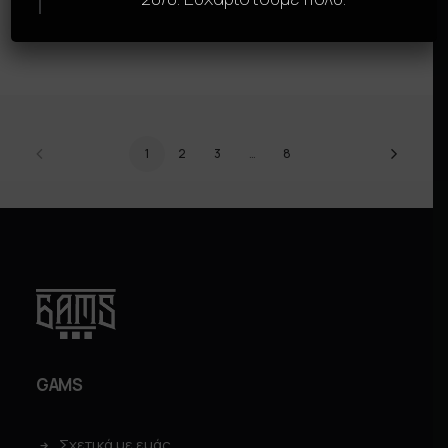
BIOHAZARD
BLACK CAMO
SELECT OPTIONS
SELECT OPTIONS
1
2
3
…
8
GAMS
Σχετικά με εμάς