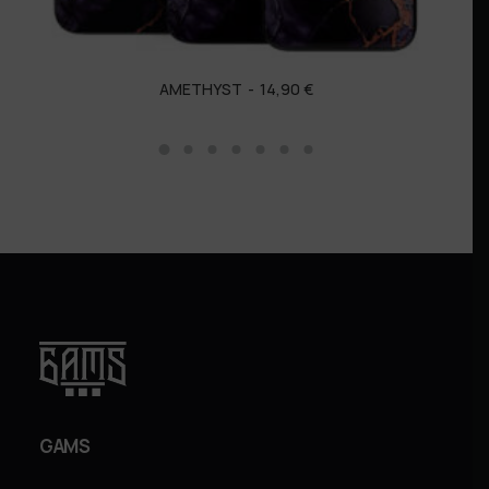
AMETHYST
14,90
€
GAMS