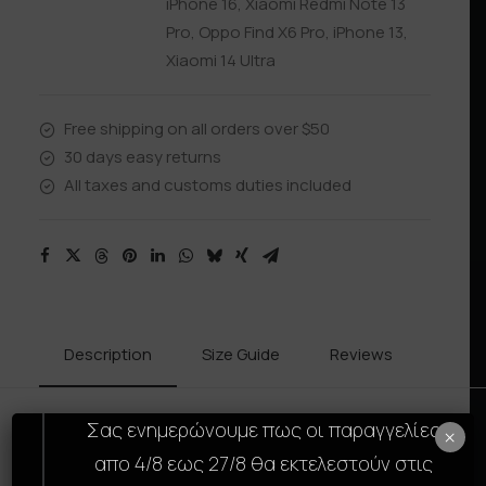
iPhone 16
,
Xiaomi Redmi Note 13
Pro
,
Oppo Find X6 Pro
,
iPhone 13
,
Xiaomi 14 Ultra
Free shipping on all orders over $50
30 days easy returns
All taxes and customs duties included
Description
Size Guide
Reviews
Shipp
Σας ενημερώνουμε πως οι παραγγελίες
×
Το VOODOO 3D Skin είναι σχεδιασμένο για να
απο 4/8 εως 27/8 θα εκτελεστούν στις