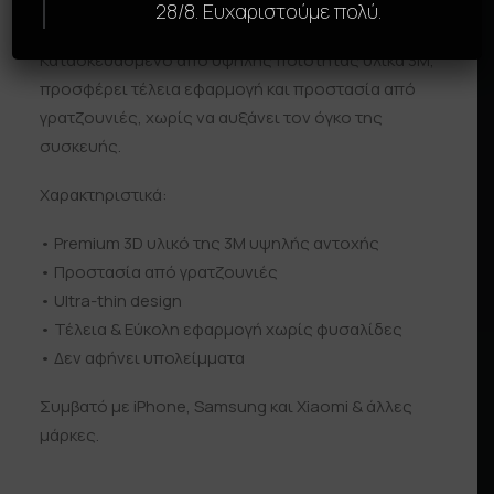
μεταμορφώσει πλήρως το κινητό σου με ένα
28/8. Ευχαριστούμε πολύ.
μοναδικό, premium design.
Κατασκευασμένο από υψηλής ποιότητας υλικά 3M,
προσφέρει τέλεια εφαρμογή και προστασία από
γρατζουνιές, χωρίς να αυξάνει τον όγκο της
συσκευής.
Χαρακτηριστικά:
• Premium 3D υλικό της 3Μ υψηλής αντοχής
• Προστασία από γρατζουνιές
• Ultra-thin design
• Τέλεια & Εύκολη εφαρμογή χωρίς φυσαλίδες
• Δεν αφήνει υπολείμματα
Συμβατό με iPhone, Samsung και Xiaomi & άλλες
μάρκες.