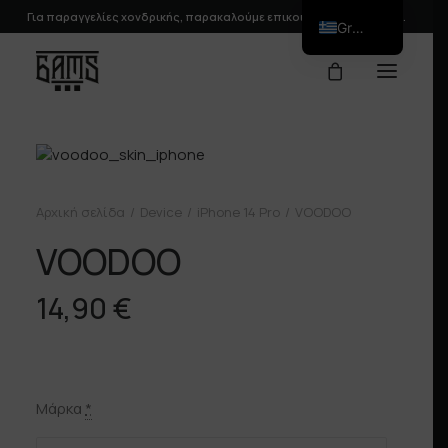
Για παραγγελίες χονδρικής, παρακαλούμε
επικοινωνήστε
μαζί μας.
Greek
Αρχική σελίδα
Device
iPhone 14 Pro
VOODOO
VOODOO
14,90
€
Μάρκα
*