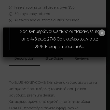
Free shipping on all orders over $50
30 days easy returns
All taxes and customs duties included
Σας ενημερώνουμε πως οι παραγγελίες
×
απο 4/8 εως 27/8 θα εκτελεστούν στις
28/8. Ευχαριστούμε πολύ.
Description
Size Guide
Reviews
Shipp
Το BLUE HONEYCOMB Skin είναι σχεδιασμένο για να
μεταμορφώσει πλήρως το κινητό σου με ένα
μοναδικό, premium design.
Κατασκευασμένο από υψηλής ποιότητας υλικά
ORAFOL, προσφέρει τέλεια εφαρμογή και