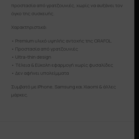
προστασία από γρατζουνιές, χωρίς να αυξάνει τον
όγκο της συσκευής.
Χαρακτηριστικά:
• Premium υλικό υψηλής αντοχής της ORAFOL.
• Προστασία από γρατζουνιές
• Ultra-thin design
• Τέλεια & Εύκολη εφαρμογή χωρίς φυσαλίδες
• Δεν αφήνει υπολείμματα
Συμβατό με iPhone, Samsung και Xiaomi & άλλες
μάρκες.