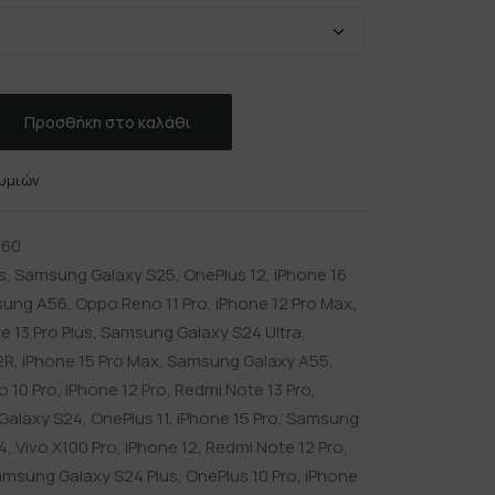
Προσθήκη στο καλάθι
υμιών
560
s
,
Samsung Galaxy S25
,
OnePlus 12
,
iPhone 16
ung A56
,
Oppo Reno 11 Pro
,
iPhone 12 Pro Max
,
 13 Pro Plus
,
Samsung Galaxy S24 Ultra
,
2R
,
iPhone 15 Pro Max
,
Samsung Galaxy A55
,
 10 Pro
,
iPhone 12 Pro
,
Redmi Note 13 Pro
,
Galaxy S24
,
OnePlus 11
,
iPhone 15 Pro
,
Samsung
4
,
Vivo X100 Pro
,
iPhone 12
,
Redmi Note 12 Pro
,
msung Galaxy S24 Plus
,
OnePlus 10 Pro
,
iPhone