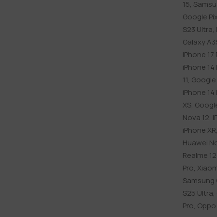
15
,
Samsun
Google Pix
S23 Ultra
,
Galaxy A3
iPhone 17 
iPhone 14
11
,
Google 
iPhone 14 
XS
,
Google
Nova 12
,
i
iPhone XR
Huawei No
Realme 12 
Pro
,
Xiaom
Samsung 
S25 Ultra
,
Pro
,
Oppo 