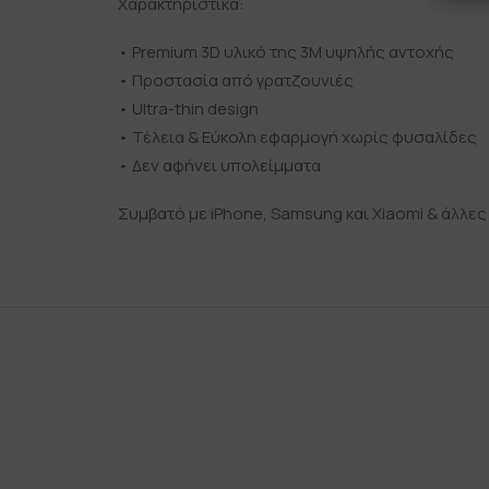
Χαρακτηριστικά:
• Premium 3D υλικό της 3Μ υψηλής αντοχής
• Προστασία από γρατζουνιές
• Ultra-thin design
• Τέλεια & Εύκολη εφαρμογή χωρίς φυσαλίδες
• Δεν αφήνει υπολείμματα
Συμβατό με iPhone, Samsung και Xiaomi & άλλες