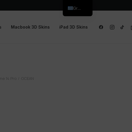
Greek
s
Macbook 3D Skins
iPad 3D Skins
ne 14 Pro
OCEAN