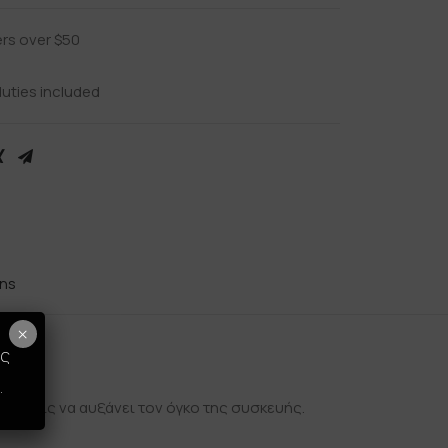
ers over $50
uties included
rns
×
ως
ign.
.
 χωρίς να αυξάνει τον όγκο της συσκευής.