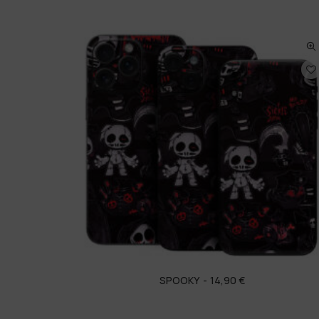
SPOOKY
14,90
€