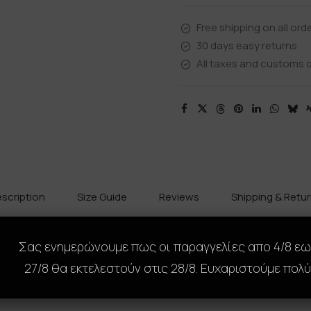
Free shipping on all ord
30 days easy returns
All taxes and customs d
scription
Size Guide
Reviews
Shipping & Retu
Σας ενημερώνουμε πως οι παραγγελίες απο 4/8 ε
αμορφώσει πλήρως το κινητό σου με ένα μοναδικό, premium des
27/8 θα εκτελεστούν στις 28/8. Ευχαριστούμε πολύ
, προσφέρει τέλεια εφαρμογή και προστασία από γρατζουνιές,