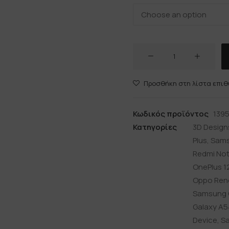
OCEAN
ποσότητα
Προσθήκη στη λίστα επιθ
Κωδικός προϊόντος
139
Κατηγορίες
3D Design
Plus
,
Sams
Redmi Note
OnePlus 1
Oppo Reno
Samsung 
Galaxy A5
Device
,
Sa