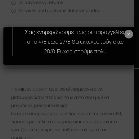
30 days easy returns
All taxes and customs duties included
Σας ενημερώνουμε πως οι παραγγελίες
×
απο 4/8 εως 27/8 θα εκτελεστούν στις
28/8. Ευχαριστούμε πολύ.
Description
Size Guide
Reviews
Shipp
To MILAN 3D Skin είναι σχεδιασμένο για να
μεταμορφώσει πλήρως το κινητό σου με ένα
μοναδικό, premium design.
Κατασκευασμένο από υψηλής ποιότητας υλικά 3M,
προσφέρει τέλεια εφαρμογή και προστασία από
γρατζουνιές, χωρίς να αυξάνει τον όγκο της
συσκευής.