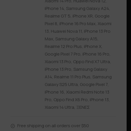
Xiaomi 14 Pro
,
Huawei Nova 12
,
iPhone 14
,
Samsung Galaxy A24
,
Realme GT 5
,
iPhone XR
,
Google
Pixel 8
,
iPhone 16 Pro Max
,
Xiaomi
13
,
Huawei Nova 11
,
iPhone 13 Pro
Max
,
Samsung Galaxy A15
,
Realme 12 Pro Plus
,
iPhone X
,
Google Pixel 7 Pro
,
iPhone 16 Pro
,
Xiaomi 13 Pro
,
Oppo Find X7 Ultra
,
iPhone 13 Pro
,
Samsung Galaxy
A14
,
Realme 11 Pro Plus
,
Samsung
Galaxy S25 Ultra
,
Google Pixel 7
,
iPhone 16
,
Xiaomi Redmi Note 13
Pro
,
Oppo Find X6 Pro
,
iPhone 13
,
Xiaomi 14 Ultra
,
ΞΕΝΕΣ
Free shipping on all orders over $50