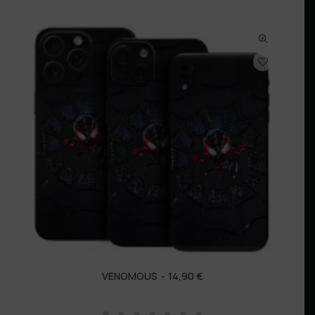
VENOMOUS
14,90
€