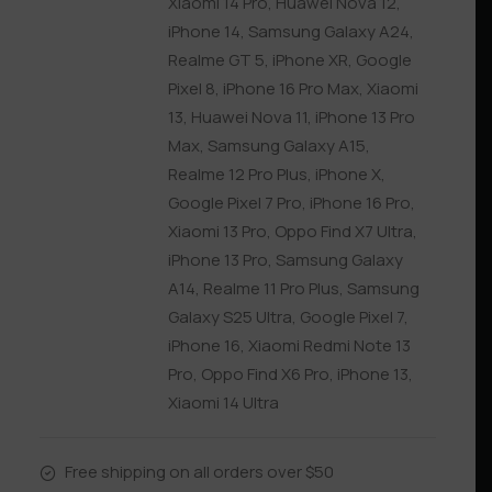
Xiaomi 14 Pro
,
Huawei Nova 12
,
iPhone 14
,
Samsung Galaxy A24
,
Realme GT 5
,
iPhone XR
,
Google
Pixel 8
,
iPhone 16 Pro Max
,
Xiaomi
13
,
Huawei Nova 11
,
iPhone 13 Pro
Max
,
Samsung Galaxy A15
,
Realme 12 Pro Plus
,
iPhone X
,
Google Pixel 7 Pro
,
iPhone 16 Pro
,
Xiaomi 13 Pro
,
Oppo Find X7 Ultra
,
iPhone 13 Pro
,
Samsung Galaxy
A14
,
Realme 11 Pro Plus
,
Samsung
Galaxy S25 Ultra
,
Google Pixel 7
,
iPhone 16
,
Xiaomi Redmi Note 13
Pro
,
Oppo Find X6 Pro
,
iPhone 13
,
Xiaomi 14 Ultra
Free shipping on all orders over $50