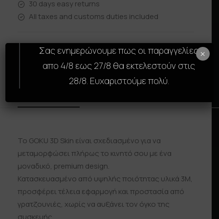
30 days easy returns
All taxes and customs duties included
Σας ενημερώνουμε πως οι παραγγελίες
×
απο 4/8 εως 27/8 θα εκτελεστούν στις
28/8. Ευχαριστούμε πολύ.
Description
Size Guide
Reviews
Shipp
Το GOKU 3D Skin είναι σχεδιασμένο για να
μεταμορφώσει πλήρως το κινητό σου με ένα
μοναδικό, premium design.
Κατασκευασμένο από υψηλής ποιότητας υλικά 3M,
προσφέρει τέλεια εφαρμογή και προστασία από
γρατζουνιές, χωρίς να αυξάνει τον όγκο της
συσκευής.