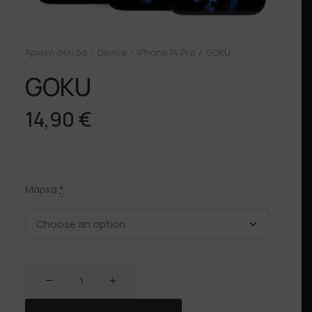
Αρχική σελίδα
Device
iPhone 14 Pro
GOKU
GOKU
14,90
€
Μάρκα
*
GOKU
ποσότητα