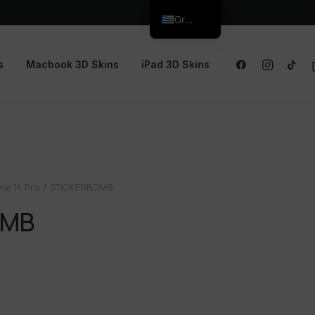
Greek
s
Macbook 3D Skins
iPad 3D Skins
ne 14 Pro
STICKERBOMB
OMB