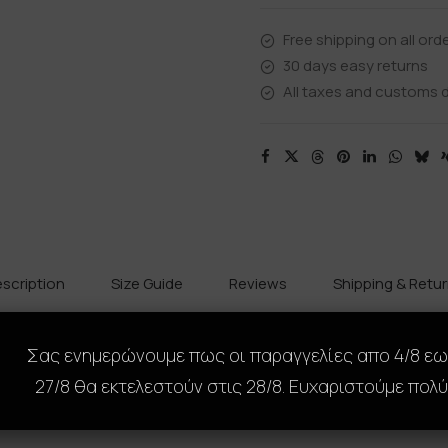
Free shipping on all ord
30 days easy returns
All taxes and customs d
scription
Size Guide
Reviews
Shipping & Retu
Σας ενημερώνουμε πως οι παραγγελίες απο 4/8 ε
 να μεταμορφώσει πλήρως το κινητό σου με ένα μοναδικό, premi
27/8 θα εκτελεστούν στις 28/8. Ευχαριστούμε πολύ
, προσφέρει τέλεια εφαρμογή και προστασία από γρατζουνιές,