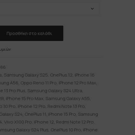
Προσθήκη στο καλάθι
υμιών
486
s
,
Samsung Galaxy S25
,
OnePlus 12
,
iPhone 16
ung A56
,
Oppo Reno 11 Pro
,
iPhone 12 Pro Max
,
 13 Pro Plus
,
Samsung Galaxy S24 Ultra
,
2R
,
iPhone 15 Pro Max
,
Samsung Galaxy A55
,
 10 Pro
,
iPhone 12 Pro
,
Redmi Note 13 Pro
,
Galaxy S24
,
OnePlus 11
,
iPhone 15 Pro
,
Samsung
4
,
Vivo X100 Pro
,
iPhone 12
,
Redmi Note 12 Pro
,
msung Galaxy S24 Plus
,
OnePlus 10 Pro
,
iPhone