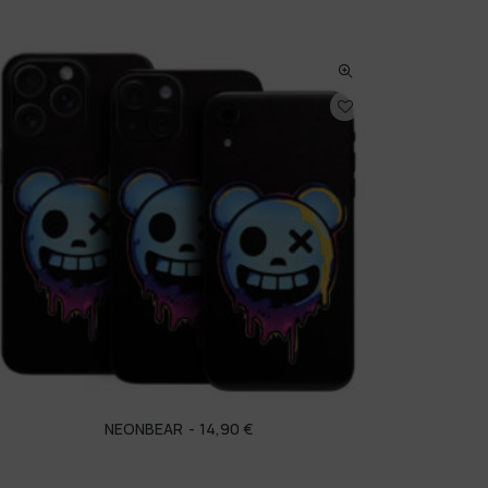
NEONBEAR
14,90
€