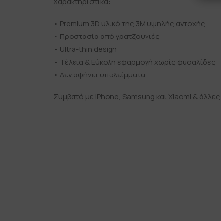
Χαρακτηριστικά:
• Premium 3D υλικό της 3Μ υψηλής αντοχής
• Προστασία από γρατζουνιές
• Ultra-thin design
• Τέλεια & Εύκολη εφαρμογή χωρίς φυσαλίδες
• Δεν αφήνει υπολείμματα
Συμβατό με iPhone, Samsung και Xiaomi & άλλες