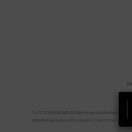
De
Το STICKERBOMB 3D Skin είναι σχεδιασμένο για
Κατασκευασμένο από υψηλής ποιότητας υλικά 3M