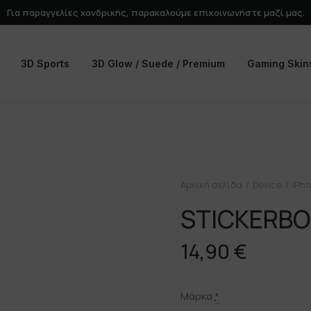
Για παραγγελίες χονδρικής, παρακαλούμε
επικοινωνήστε
μαζί μας.
3D Sports
3D Glow / Suede / Premium
Gaming Skin
Αρχική σελίδα
Device
iPho
STICKERB
14,90
€
Μάρκα
*