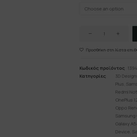
STICKERBOMB
ποσότητα
Προσθήκη στη λίστα επιθ
Κωδικός προϊόντος
139
Κατηγορίες
3D Design
Plus
,
Sams
Redmi Note
OnePlus 1
Oppo Reno
Samsung 
Galaxy A5
Device
,
Sa