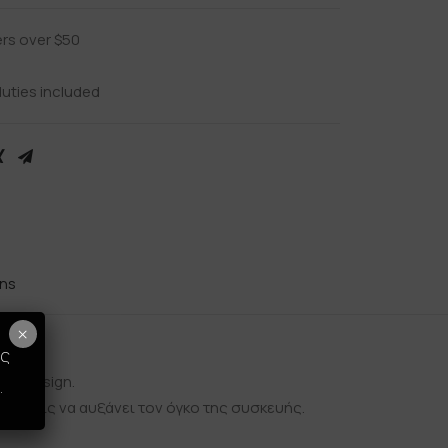
ers over $50
uties included
rns
×
ως
um design.
.
 χωρίς να αυξάνει τον όγκο της συσκευής.