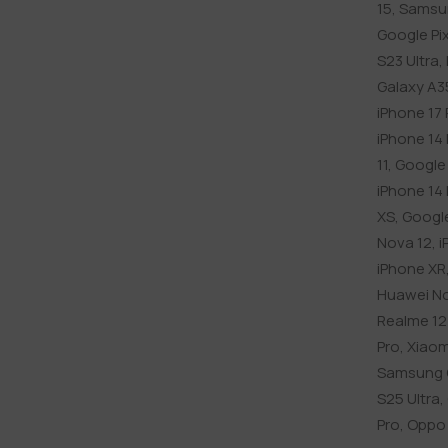
15
,
Samsun
Google Pix
S23 Ultra
,
Galaxy A3
iPhone 17 
iPhone 14
11
,
Google 
iPhone 14 
XS
,
Google
Nova 12
,
i
iPhone XR
Huawei No
Realme 12 
Pro
,
Xiaom
Samsung 
S25 Ultra
,
Pro
,
Oppo 