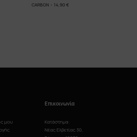
CARBON
14,90
€
Επικοινωνία
ός μου
Κατάστημα:
ογής
Νέας Ελβετίας 30,