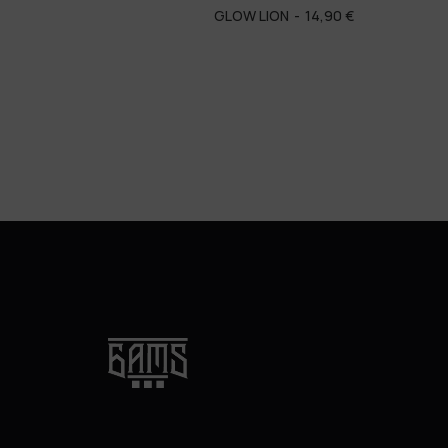
GLOW LION
14,90
€