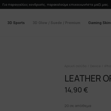
Για παραγγελίες χονδρικής, παρακαλούμε
επικοινωνήστε
μαζί μας.
3D Sports
3D Glow / Suede / Premium
Gaming Skin
Αρχική σελίδα
Device
iPho
LEATHER 
14,90
€
20 σε απόθεμα