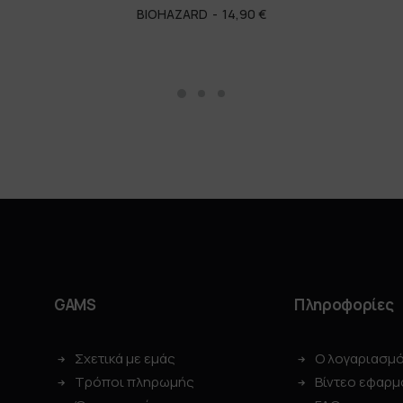
BIOHAZARD
14,90
€
GAMS
Πληροφορίες
Σχετικά με εμάς
Ο λογαριασμ
Τρόποι πληρωμής
Βίντεο εφαρμ