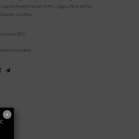
,
Xiaomi Redmi Note 13 Pro
,
Oppo Find X6 Pro
,
,
Xiaomi 14 Ultra
ers over $50
uties included
rns
×
ως
.