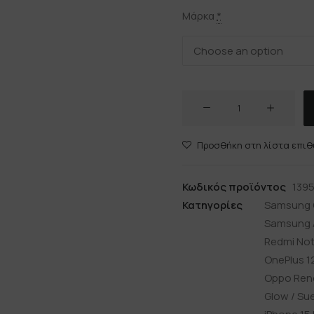
Μάρκα
*
LEATHER
ORANGE
ποσότητα
Προσθήκη στη λίστα επιθ
Κωδικός προϊόντος
139
Κατηγορίες
Samsung 
Samsung 
Redmi Note
OnePlus 1
Oppo Reno
Glow / Su