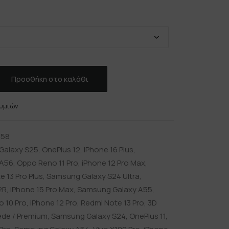
Προσθήκη στο καλάθι
υμιών
558
Galaxy S25
,
OnePlus 12
,
iPhone 16 Plus
,
A56
,
Oppo Reno 11 Pro
,
iPhone 12 Pro Max
,
 13 Pro Plus
,
Samsung Galaxy S24 Ultra
,
2R
,
iPhone 15 Pro Max
,
Samsung Galaxy A55
,
 10 Pro
,
iPhone 12 Pro
,
Redmi Note 13 Pro
,
3D
ede / Premium
,
Samsung Galaxy S24
,
OnePlus 11
,