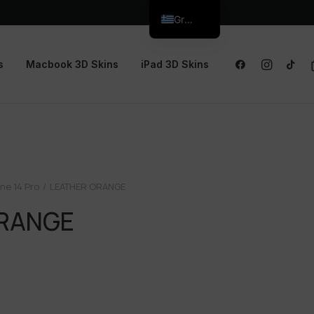
Greek
s
Macbook 3D Skins
iPad 3D Skins
ne 14 Pro
LEATHER ORANGE
ORANGE