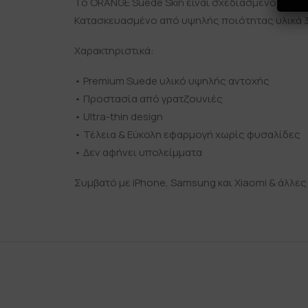
Το ORANGE Suede Skin είναι σχεδιασμένο για ν
Κατασκευασμένο από υψηλής ποιότητας υλικά 3M
Χαρακτηριστικά:
• Premium Suede υλικό υψηλής αντοχής
• Προστασία από γρατζουνιές
• Ultra-thin design
• Τέλεια & Εύκολη εφαρμογή χωρίς φυσαλίδες
• Δεν αφήνει υπολείμματα
Συμβατό με iPhone, Samsung και Xiaomi & άλλες