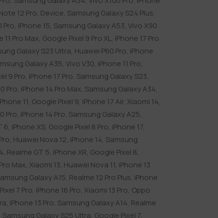
Pro
,
Samsung Galaxy A54
,
Vivo X100 Pro
,
iPhone
Note 12 Pro
,
Device
,
Samsung Galaxy S24 Plus
,
0 Pro
,
iPhone 15
,
Samsung Galaxy A53
,
Vivo X90
e 11 Pro Max
,
Google Pixel 9 Pro XL
,
iPhone 17 Pro
ung Galaxy S23 Ultra
,
Huawei P60 Pro
,
iPhone
msung Galaxy A35
,
Vivo V30
,
iPhone 11 Pro
,
el 9 Pro
,
iPhone 17 Pro
,
Samsung Galaxy S23
,
0 Pro
,
iPhone 14 Pro Max
,
Samsung Galaxy A34
,
iPhone 11
,
Google Pixel 9
,
iPhone 17 Air
,
Xiaomi 14
,
0 Pro
,
iPhone 14 Pro
,
Samsung Galaxy A25
,
T 6
,
iPhone XS
,
Google Pixel 8 Pro
,
iPhone 17
,
Pro
,
Huawei Nova 12
,
iPhone 14
,
Samsung
4
,
Realme GT 5
,
iPhone XR
,
Google Pixel 8
,
 Pro Max
,
Xiaomi 13
,
Huawei Nova 11
,
iPhone 13
amsung Galaxy A15
,
Realme 12 Pro Plus
,
iPhone
ixel 7 Pro
,
iPhone 16 Pro
,
Xiaomi 13 Pro
,
Oppo
tra
,
iPhone 13 Pro
,
Samsung Galaxy A14
,
Realme
,
Samsung Galaxy S25 Ultra
,
Google Pixel 7
,