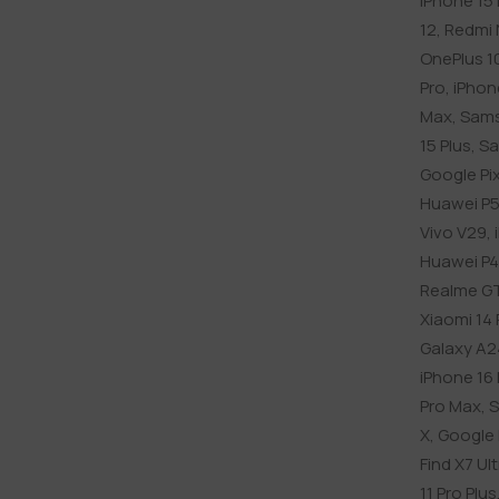
iPhone 15 
12
,
Redmi 
OnePlus 1
Pro
,
iPhon
Max
,
Sams
15 Plus
,
Sa
Google Pix
Huawei P5
Vivo V29
,
Huawei P4
Realme G
Xiaomi 14 
Galaxy A2
iPhone 16
Pro Max
,
S
X
,
Google P
Find X7 Ul
11 Pro Plus