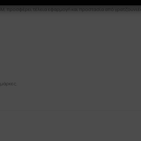
α μεταμορφώσει πλήρως το κινητό σου με ένα μοναδικό, premium
, προσφέρει τέλεια εφαρμογή και προστασία από γρατζουνιές,
 μάρκες.