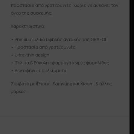
προστασία από γρατζουνιές, χωρίς να αυξάνει τον
όγκο της συσκευής.
Χαρακτηριστικά:
• Premium υλικό υψηλής αντοχής της ORAFOL.
• Προστασία από γρατζουνιές
• Ultra-thin design
• Τέλεια & Εύκολη εφαρμογή χωρίς φυσαλίδες
• Δεν αφήνει υπολείμματα
Συμβατό με iPhone, Samsung και Xiaomi & άλλες
μάρκες.