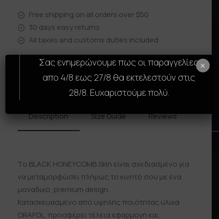
Free shipping on all orders over $50
30 days easy returns
All taxes and customs duties included
Σας ενημερώνουμε πως οι παραγγελίες
×
απο 4/8 εως 27/8 θα εκτελεστούν στις
28/8. Ευχαριστούμε πολύ.
Description
Size Guide
Reviews
Shipp
Το BLACK HONEYCOMB Skin είναι σχεδιασμένο για
να μεταμορφώσει πλήρως το κινητό σου με ένα
μοναδικό, premium design.
Κατασκευασμένο από υψηλής ποιότητας υλικά
ORAFOL, προσφέρει τέλεια εφαρμογή και