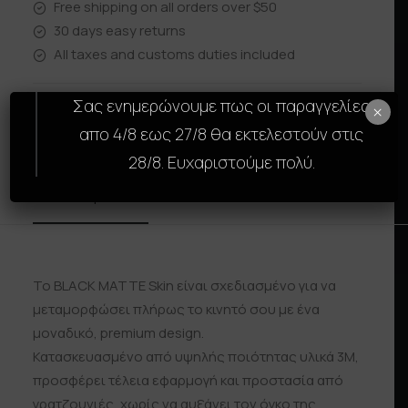
Free shipping on all orders over $50
30 days easy returns
All taxes and customs duties included
Σας ενημερώνουμε πως οι παραγγελίες
×
απο 4/8 εως 27/8 θα εκτελεστούν στις
28/8. Ευχαριστούμε πολύ.
Description
Size Guide
Reviews
Shipp
Το BLACK MATTE Skin είναι σχεδιασμένο για να
μεταμορφώσει πλήρως το κινητό σου με ένα
μοναδικό, premium design.
Κατασκευασμένο από υψηλής ποιότητας υλικά 3M,
προσφέρει τέλεια εφαρμογή και προστασία από
γρατζουνιές, χωρίς να αυξάνει τον όγκο της