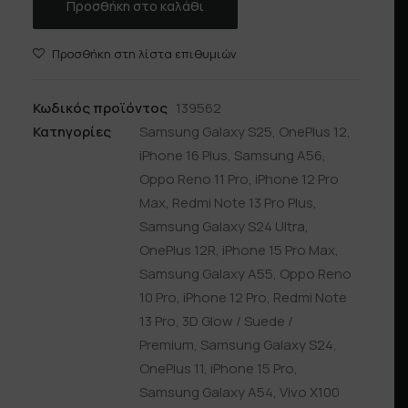
Προσθήκη στο καλάθι
Προσθήκη στη λίστα επιθυμιών
Κωδικός προϊόντος
139562
Κατηγορίες
Samsung Galaxy S25
,
OnePlus 12
,
iPhone 16 Plus
,
Samsung A56
,
Oppo Reno 11 Pro
,
iPhone 12 Pro
Max
,
Redmi Note 13 Pro Plus
,
Samsung Galaxy S24 Ultra
,
OnePlus 12R
,
iPhone 15 Pro Max
,
Samsung Galaxy A55
,
Oppo Reno
10 Pro
,
iPhone 12 Pro
,
Redmi Note
13 Pro
,
3D Glow / Suede /
Premium
,
Samsung Galaxy S24
,
OnePlus 11
,
iPhone 15 Pro
,
Samsung Galaxy A54
,
Vivo X100