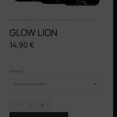
Αρχική σελίδα
Device
iPhone 14 Pro
GLOW LION
GLOW LION
14,90
€
Μάρκα
*
GLOW
LION
ποσότητα