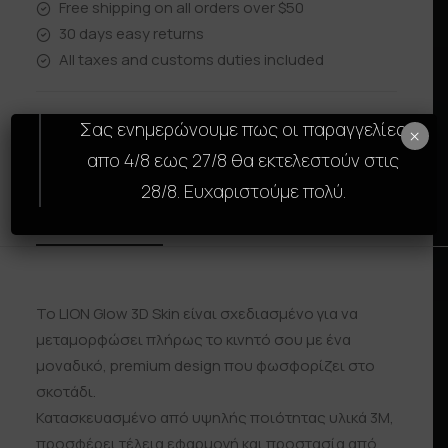
Free shipping on all orders over $50
30 days easy returns
All taxes and customs duties included
Σας ενημερώνουμε πως οι παραγγελίες
×
απο 4/8 εως 27/8 θα εκτελεστούν στις
28/8. Ευχαριστούμε πολύ.
Description
Size Guide
Reviews
Shipp
Το LION Glow 3D Skin είναι σχεδιασμένο για να
μεταμορφώσει πλήρως το κινητό σου με ένα
μοναδικό, premium design που φωσφορίζει στο
σκοτάδι.
Κατασκευασμένο από υψηλής ποιότητας υλικά 3M,
προσφέρει τέλεια εφαρμογή και προστασία από