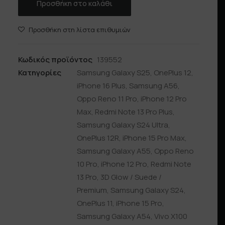
Προσθήκη στο καλάθι
Προσθήκη στη λίστα επιθυμιών
Κωδικός προϊόντος
139552
Κατηγορίες
Samsung Galaxy S25
,
OnePlus 12
,
iPhone 16 Plus
,
Samsung A56
,
Oppo Reno 11 Pro
,
iPhone 12 Pro
Max
,
Redmi Note 13 Pro Plus
,
Samsung Galaxy S24 Ultra
,
OnePlus 12R
,
iPhone 15 Pro Max
,
Samsung Galaxy A55
,
Oppo Reno
10 Pro
,
iPhone 12 Pro
,
Redmi Note
13 Pro
,
3D Glow / Suede /
Premium
,
Samsung Galaxy S24
,
OnePlus 11
,
iPhone 15 Pro
,
Samsung Galaxy A54
,
Vivo X100