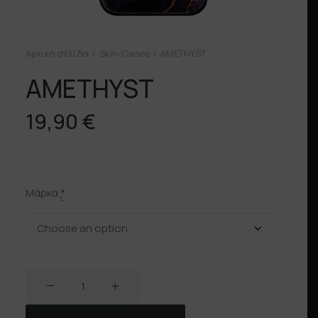
Αρχική σελίδα
Skin-Cases
AMETHYST
AMETHYST
19,90
€
Μάρκα
*
AMETHYST
ποσότητα