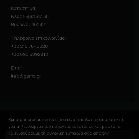
Κατάστημα:
Νέας Ελβετίας 30,
Βύρωνας 16232
Τηλέφωνα επικοινωνίας:
+30 210 7645220
+30 690 6092812
Email:
info@gams.gr
Χρησιμοποιούμε cookies που είναι απολύτως απαραίτητα
© 2026 GAMS. All rights reserved
για τη λειτουργία του παρόντος ιστότοπου και με σκοπό
να ενισχύσουμε τη συνολική εμπειρία σας από την
1. ΜΑΡΚΑ
2. ΣΥΣΚΕΥΗ
3. ΑΓΟΡΑ