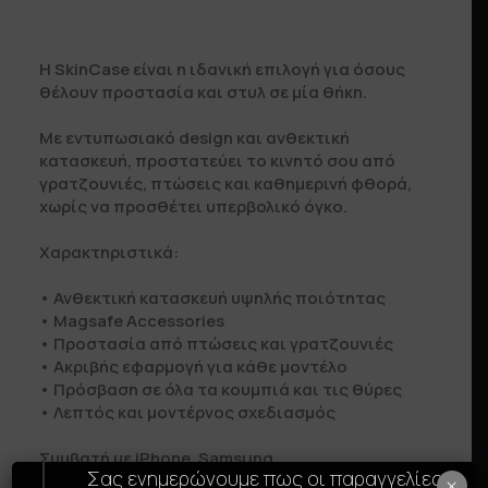
Η SkinCase είναι η ιδανική επιλογή για όσους
θέλουν προστασία και στυλ σε μία θήκη.
Με εντυπωσιακό design και ανθεκτική
κατασκευή, προστατεύει το κινητό σου από
γρατζουνιές, πτώσεις και καθημερινή φθορά,
χωρίς να προσθέτει υπερβολικό όγκο.
Χαρακτηριστικά:
• Ανθεκτική κατασκευή υψηλής ποιότητας
• Μagsafe Accessories
• Προστασία από πτώσεις και γρατζουνιές
• Ακριβής εφαρμογή για κάθε μοντέλο
• Πρόσβαση σε όλα τα κουμπιά και τις θύρες
• Λεπτός και μοντέρνος σχεδιασμός
Συμβατή με iPhone, Samsung.
Σας ενημερώνουμε πως οι παραγγελίες
×