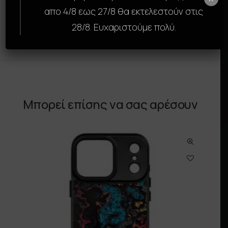
Αναβάθμισε την εμφάνιση και την προστασία
απο 4/8 εως 27/8 θα εκτελεστούν στις
της συσκευής σου με τη SkinCase της GAMS.
28/8. Ευχαριστούμε πολύ.
Μπορεί επίσης να σας αρέσουν