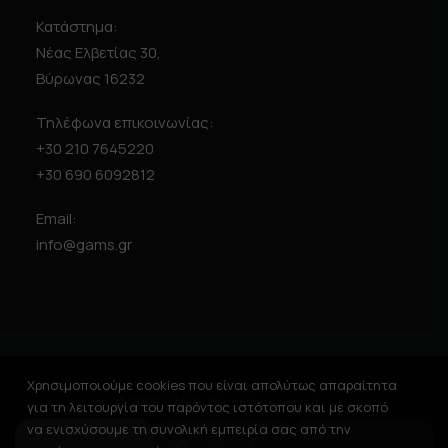
Κατάστημα:
Νέας Ελβετίας 30,
Βύρωνας 16232
Τηλέφωνα επικοινωνίας:
+30 210 7645220
+30 690 6092812
Email:
info@gams.gr
Χρησιμοποιούμε cookies που είναι απολύτως απαραίτητα
© 2026 GAMS. All rights reserved
για τη λειτουργία του παρόντος ιστότοπου και με σκοπό
να ενισχύσουμε τη συνολική εμπειρία σας από την
1. ΜΑΡΚΑ
2. ΣΥΣΚΕΥΗ
3. ΑΓΟΡΑ