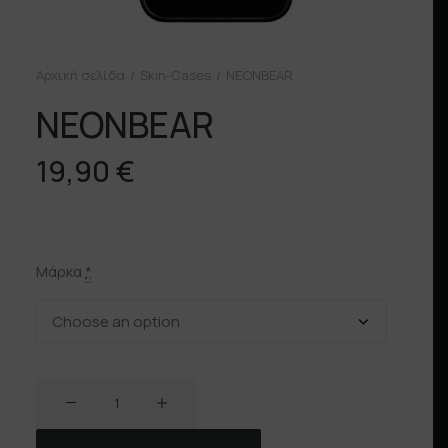
Αρχική σελίδα
Skin-Cases
NEONBEAR
NEONBEAR
19,90
€
Μάρκα
*
NEONBEAR
ποσότητα