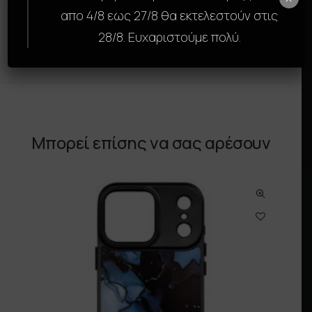
Αναβάθμισε την εμφάνιση και την προστασία
απο 4/8 εως 27/8 θα εκτελεστούν στις
της συσκευής σου με τη SkinCase της GAMS.
28/8. Ευχαριστούμε πολύ.
Μπορεί επίσης να σας αρέσουν