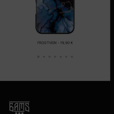
FROSTVEIN
19,90
€