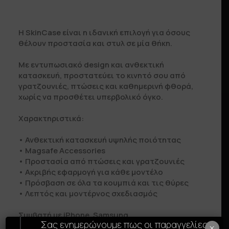
Η SkinCase είναι η ιδανική επιλογή για όσους
θέλουν προστασία και στυλ σε μία θήκη.
Με εντυπωσιακό design και ανθεκτική
κατασκευή, προστατεύει το κινητό σου από
γρατζουνιές, πτώσεις και καθημερινή φθορά,
χωρίς να προσθέτει υπερβολικό όγκο.
Χαρακτηριστικά:
• Ανθεκτική κατασκευή υψηλής ποιότητας
• Μagsafe Accessories
• Προστασία από πτώσεις και γρατζουνιές
• Ακριβής εφαρμογή για κάθε μοντέλο
• Πρόσβαση σε όλα τα κουμπιά και τις θύρες
• Λεπτός και μοντέρνος σχεδιασμός
Συμβατή με iPhone, Samsung.
Σας ενημερώνουμε πως οι παραγγελίες
×