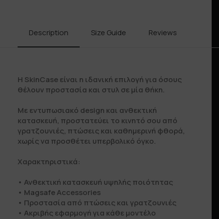
Description
Size Guide
Reviews
Shipp
Η SkinCase είναι η ιδανική επιλογή για όσους
θέλουν προστασία και στυλ σε μία θήκη.
Με εντυπωσιακό design και ανθεκτική
κατασκευή, προστατεύει το κινητό σου από
γρατζουνιές, πτώσεις και καθημερινή φθορά,
χωρίς να προσθέτει υπερβολικό όγκο.
Χαρακτηριστικά:
• Ανθεκτική κατασκευή υψηλής ποιότητας
• Μagsafe Accessories
• Προστασία από πτώσεις και γρατζουνιές
• Ακριβής εφαρμογή για κάθε μοντέλο