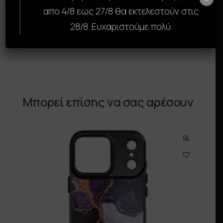
Αναβάθμισε την εμφάνιση και την προστασία
απο 4/8 εως 27/8 θα εκτελεστούν στις
της συσκευής σου με τη SkinCase της GAMS.
28/8. Ευχαριστούμε πολύ.
Μπορεί επίσης να σας αρέσουν