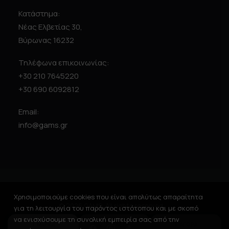
Κατάστημα:
Νέας Ελβετίας 30,
Βύρωνας 16232
Τηλέφωνα επικοινωνίας:
+30 210 7645220
+30 690 6092812
Email:
info@gams.gr
Χρησιμοποιούμε cookies που είναι απολύτως απαραίτητα
© 2026 GAMS. All rights reserved
για τη λειτουργία του παρόντος ιστότοπου και με σκοπό
να ενισχύσουμε τη συνολική εμπειρία σας από την
1. ΜΑΡΚΑ
2. ΣΥΣΚΕΥΗ
3. ΑΓΟΡΑ