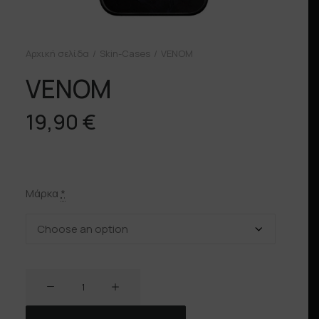
Αρχική σελίδα
Skin-Cases
VENOM
VENOM
19,90
€
Μάρκα
*
VENOM
ποσότητα