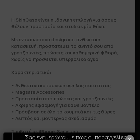
Η SkinCase είναι η ιδανική επιλογή για όσους
θέλουν προστασία και στυλ σε μία θήκη.
Με εντυπωσιακό design και ανθεκτική
κατασκευή, προστατεύει το κινητό σου από
γρατζουνιές, πτώσεις και καθημερινή φθορά,
χωρίς να προσθέτει υπερβολικό όγκο.
Χαρακτηριστικά:
• Ανθεκτική κατασκευή υψηλής ποιότητας
• Μagsafe Accessories
• Προστασία από πτώσεις και γρατζουνιές
• Ακριβής εφαρμογή για κάθε μοντέλο
• Πρόσβαση σε όλα τα κουμπιά και τις θύρες
• Λεπτός και μοντέρνος σχεδιασμός
Συμβατή με iPhone, Samsung.
Σας ενημερώνουμε πως οι παραγγελίες
×