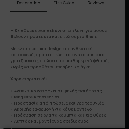
Description
Size Guide
Reviews
Shipp
Η SkinCase είναι η ιδανική επιλογή για όσους
θέλουν προστασία και στυλ σε μία θήκη.
Με εντυπωσιακό design και ανθεκτική
κατασκευή, προστατεύει το κινητό σου από
γρατζουνιές, πτώσεις και καθημερινή φθορά,
χωρίς να προσθέτει υπερβολικό όγκο.
Χαρακτηριστικά:
• Ανθεκτική κατασκευή υψηλής ποιότητας
• Μagsafe Accessories
• Προστασία από πτώσεις και γρατζουνιές
• Ακριβής εφαρμογή για κάθε μοντέλο
• Πρόσβαση σε όλα τα κουμπιά και τις θύρες
• Λεπτός και μοντέρνος σχεδιασμός