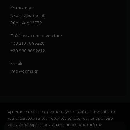
Κατάστημα:
Νέας Ελβετίας 30,
Βύρωνας 16232
Τηλέφωνα επικοινωνίας:
+30 210 7645220
+30 690 6092812
Email:
info@gams.gr
Χρησιμοποιούμε cookies που είναι απολύτως απαραίτητα
© 2026 GAMS. All rights reserved
για τη λειτουργία του παρόντος ιστότοπου και με σκοπό
να ενισχύσουμε τη συνολική εμπειρία σας από την
1. ΜΑΡΚΑ
2. ΣΥΣΚΕΥΗ
3. ΑΓΟΡΑ