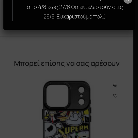
Αναβάθμισε την εμφάνιση και την προστασία
απο 4/8 εως 27/8 θα εκτελεστούν στις
της συσκευής σου με τη SkinCase της GAMS.
28/8. Ευχαριστούμε πολύ.
Μπορεί επίσης να σας αρέσουν