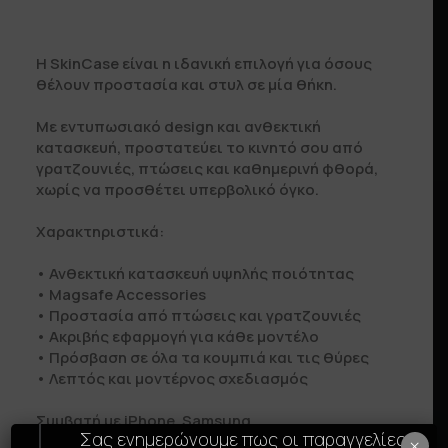
Η SkinCase είναι η ιδανική επιλογή για όσους
θέλουν προστασία και στυλ σε μία θήκη.
Με εντυπωσιακό design και ανθεκτική
κατασκευή, προστατεύει το κινητό σου από
γρατζουνιές, πτώσεις και καθημερινή φθορά,
χωρίς να προσθέτει υπερβολικό όγκο.
Χαρακτηριστικά:
• Ανθεκτική κατασκευή υψηλής ποιότητας
• Μagsafe Accessories
• Προστασία από πτώσεις και γρατζουνιές
• Ακριβής εφαρμογή για κάθε μοντέλο
• Πρόσβαση σε όλα τα κουμπιά και τις θύρες
• Λεπτός και μοντέρνος σχεδιασμός
Συμβατή με iPhone, Samsung.
Σας ενημερώνουμε πως οι παραγγελίες
×