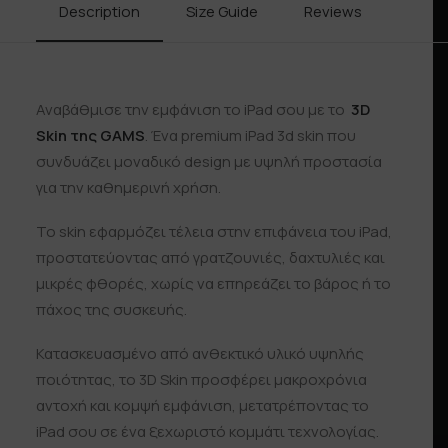
Description
Size Guide
Reviews
Shipp
Αναβάθμισε την εμφάνιση το iPad σου με το
3D
Skin της GAMS
. Ένα premium iPad 3d skin που
συνδυάζει μοναδικό design με υψηλή προστασία
για την καθημερινή χρήση.
Το skin εφαρμόζει τέλεια στην επιφάνεια του iPad,
προστατεύοντας από γρατζουνιές, δαχτυλιές και
μικρές φθορές, χωρίς να επηρεάζει το βάρος ή το
πάχος της συσκευής.
Κατασκευασμένο από ανθεκτικό υλικό υψηλής
ποιότητας, το 3D Skin προσφέρει μακροχρόνια
αντοχή και κομψή εμφάνιση, μετατρέποντας το
iPad σου σε ένα ξεχωριστό κομμάτι τεχνολογίας.