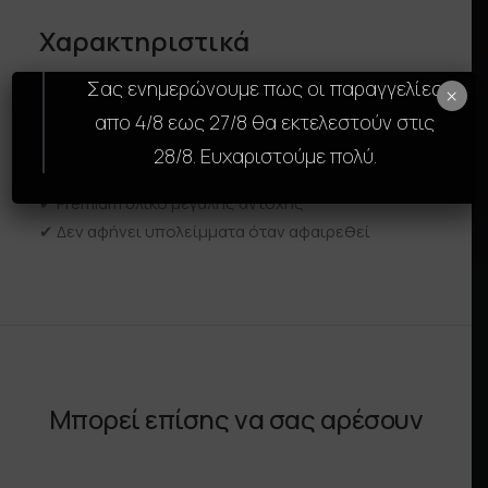
Χαρακτηριστικά
Σας ενημερώνουμε πως οι παραγγελίες
✔ Τέλεια εφαρμογή για iPad
×
✔ Προστασία από γρατζουνιές και φθορά
απο 4/8 εως 27/8 θα εκτελεστούν στις
✔ Ultra λεπτό design
28/8. Ευχαριστούμε πολύ.
✔ Εύκολη εφαρμογή χωρίς φυσαλίδες
✔ Premium υλικό μεγάλης αντοχής
✔ Δεν αφήνει υπολείμματα όταν αφαιρεθεί
Μπορεί επίσης να σας αρέσουν