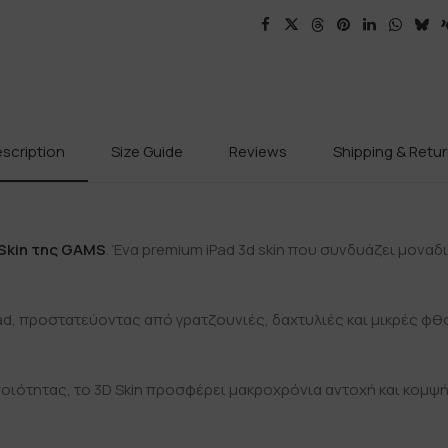
scription
Size Guide
Reviews
Shipping & Retu
Skin της GAMS
. Ένα premium iPad 3d skin που συνδυάζει μοναδ
Pad, προστατεύοντας από γρατζουνιές, δαχτυλιές και μικρές φθ
ιότητας, το 3D Skin προσφέρει μακροχρόνια αντοχή και κομψή