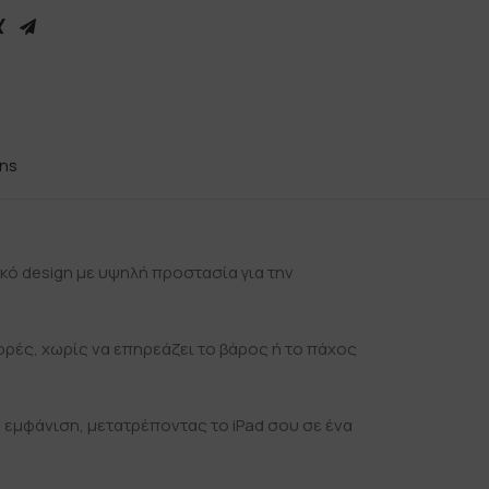
rns
ικό design με υψηλή προστασία για την
ορές, χωρίς να επηρεάζει το βάρος ή το πάχος
 εμφάνιση, μετατρέποντας το iPad σου σε ένα