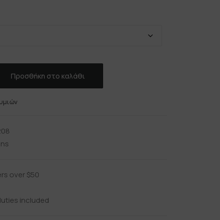
Προσθήκη στο καλάθι
υμιών
208
ins
ers over $50
uties included