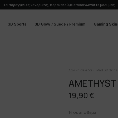
Για παραγγελίες χονδρικής, παρακαλούμε
επικοινωνήστε
μαζί μας.
3D Sports
3D Glow / Suede / Premium
Gaming Skin
Αρχική σελίδα
iPad 3D Skins
AMETHYST
19,90
€
14 σε απόθεμα