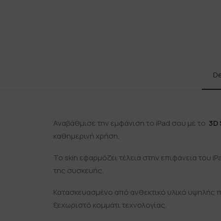
De
Αναβάθμισε την εμφάνιση το iPad σου με το
3D 
καθημερινή χρήση.
Το skin εφαρμόζει τέλεια στην επιφάνεια του i
της συσκευής.
Κατασκευασμένο από ανθεκτικό υλικό υψηλής πο
ξεχωριστό κομμάτι τεχνολογίας.