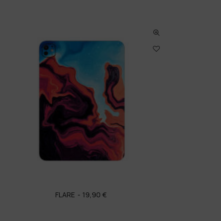
FLARE
19,90
€