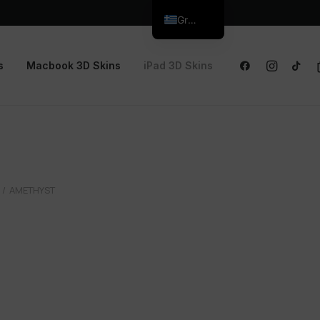
Greek
s
Macbook 3D Skins
iPad 3D Skins
AMETHYST