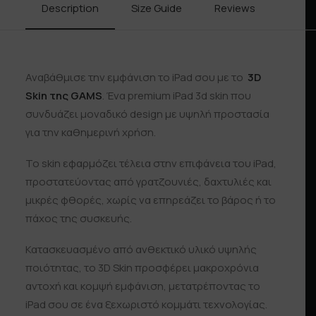
Description
Size Guide
Reviews
Shipp
Αναβάθμισε την εμφάνιση το iPad σου με το
3D
Skin της GAMS
. Ένα premium iPad 3d skin που
συνδυάζει μοναδικό design με υψηλή προστασία
για την καθημερινή χρήση.
Το skin εφαρμόζει τέλεια στην επιφάνεια του iPad,
προστατεύοντας από γρατζουνιές, δαχτυλιές και
μικρές φθορές, χωρίς να επηρεάζει το βάρος ή το
πάχος της συσκευής.
Κατασκευασμένο από ανθεκτικό υλικό υψηλής
ποιότητας, το 3D Skin προσφέρει μακροχρόνια
αντοχή και κομψή εμφάνιση, μετατρέποντας το
iPad σου σε ένα ξεχωριστό κομμάτι τεχνολογίας.