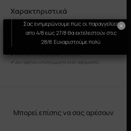
Χαρακτηριστικά
Σας ενημερώνουμε πως οι παραγγελίες
✔ Τέλεια εφαρμογή για iPad
×
✔ Προστασία από γρατζουνιές και φθορά
απο 4/8 εως 27/8 θα εκτελεστούν στις
✔ Ultra λεπτό design
28/8. Ευχαριστούμε πολύ.
✔ Εύκολη εφαρμογή χωρίς φυσαλίδες
✔ Premium υλικό μεγάλης αντοχής
✔ Δεν αφήνει υπολείμματα όταν αφαιρεθεί
Μπορεί επίσης να σας αρέσουν