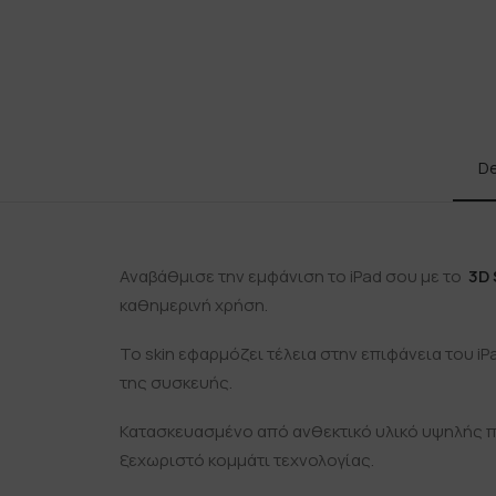
De
Αναβάθμισε την εμφάνιση το iPad σου με το
3D 
καθημερινή χρήση.
Το skin εφαρμόζει τέλεια στην επιφάνεια του i
της συσκευής.
Κατασκευασμένο από ανθεκτικό υλικό υψηλής πο
ξεχωριστό κομμάτι τεχνολογίας.