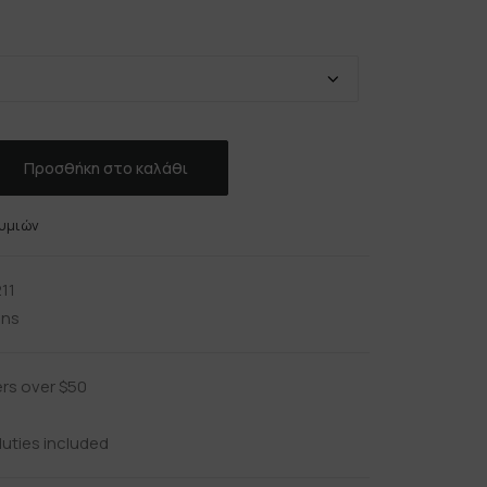
Προσθήκη στο καλάθι
υμιών
11
ins
ers over $50
uties included