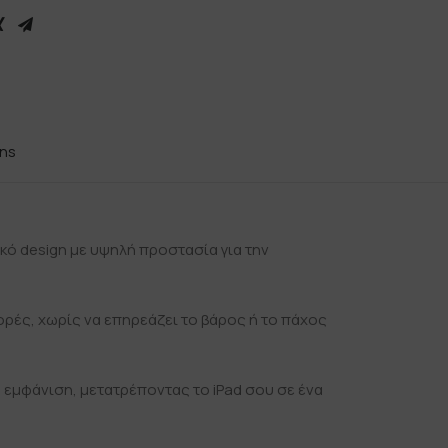
rns
ικό design με υψηλή προστασία για την
ορές, χωρίς να επηρεάζει το βάρος ή το πάχος
 εμφάνιση, μετατρέποντας το iPad σου σε ένα