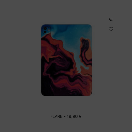
FLARE
19,90
€