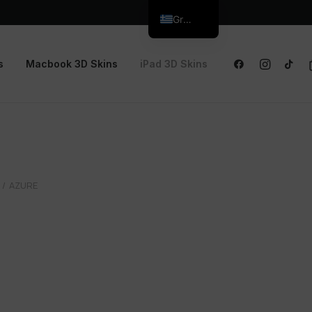
Greek
s
Macbook 3D Skins
iPad 3D Skins
AZURE