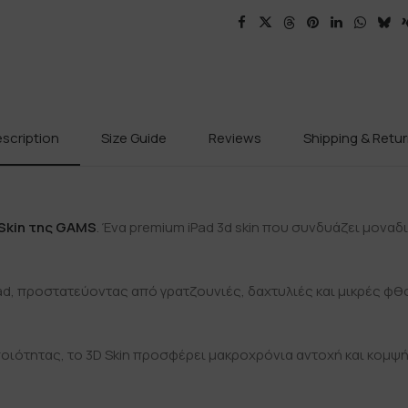
scription
Size Guide
Reviews
Shipping & Retu
Skin της GAMS
. Ένα premium iPad 3d skin που συνδυάζει μοναδ
Pad, προστατεύοντας από γρατζουνιές, δαχτυλιές και μικρές φθ
ιότητας, το 3D Skin προσφέρει μακροχρόνια αντοχή και κομψή