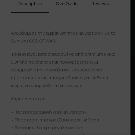
Description
Size Guide
Reviews
Shipp
Αναβάθμισε την εμφάνιση της PlayStation 4 με το
Skin του GOD OF WAR.
Το skin είναι κατασκευασμένο από premium υλικά
υψηλής ποιότητας και προσφέρει τέλεια
εφαρμογή στην κονσόλα και το χειριστήριο,
προστατεύοντας από γρατζουνιές και φθορά
χωρίς να επηρεάζει τη λειτουργία.
Χαρακτηριστικά:
• Τέλεια εφαρμογή για PlayStation 4.
• Προστασία από γρατζουνιές και φθορά
• Premium υλικά με μεγάλη αντοχή