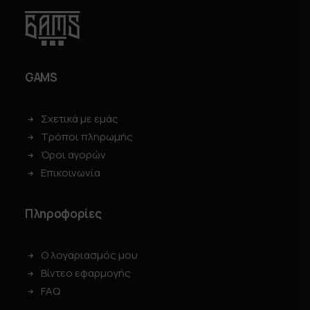
a
ί
s
ν
:
α
3
ι
4
:
,
2
9
4
GAMS
0
,
9
€
0
.
Σχετικά με εμάς
€
Τρόποι πληρωμής
.
Όροι αγορών
Επικοινωνία
Πληροφορίες
Ο λογαριασμός μου
Βίντεο εφαρμογής
FAQ