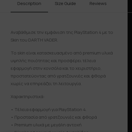
Description
Size Guide
Reviews
Shipp
Αναβάθμισε την εμφάνιση της PlayStation 4 με το
Skin του DARTH VADER.
Το skin είναι κατασκευασμένο από premium υλικά
υψηλής ποιότητας και προσφέρει τέλεια
εφαρμογή στην κονσόλα και το χειριστήριο,
προστατεύοντας από γρατζουνιές και φθορά
χωρίς να επηρεάζει τη λειτουργία.
Χαρακτηριστικά:
• Τέλεια εφαρμογή για PlayStation 4.
• Προστασία από γρατζουνιές και φθορά
• Premium υλικά με μεγάλη αντοχή