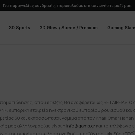
Για παραγγελίες χονδρικής, παρακαλούμε
επικοινωνήστε
μαζί μας.
3D Sports
3D Glow / Suede / Premium
Gaming Skin
τημα πώλησης, όπου εφεξής θα αναφέρεται ως «ΕΤΑΙΡΕΙΑ». Ο δι
N», εμπορική εταιρεία ηλεκτρονικού εμπορίου ρουχισμού και
βετίας 30 και εκπροσωπείται νόμιμα από τον Khalil Omar Hanan μ
κής μας αλληλογραφίας είναι η
info@gams.gr
και το τηλέφωνο ε
ύν σε οποιαδήποτε πώληση αγαθού – προϊόντος, εφεξής «ΠΡΟ