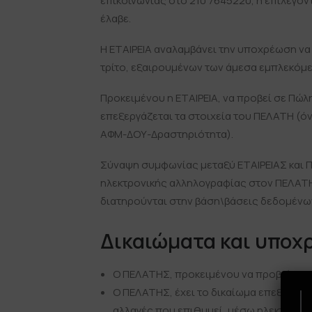
επικοινωνίας στο 210 7645220, ή επιλέγο
έλαβε.
Η ΕΤΑΙΡΕΙΑ αναλαμβάνει την υποχρέωση να
τρίτο, εξαιρουμένων των άμεσα εμπλεκόμε
Προκειμένου η ΕΤΑΙΡΕΙΑ, να προβεί σε Πώλ
επεξεργάζεται τα στοιχεία του ΠΕΛΑΤΗ (
ΑΦΜ-ΔΟΥ-Δραστηριότητα).
Σύναψη συμφωνίας μεταξύ ΕΤΑΙΡΕΙΑΣ και Π
ηλεκτρονικής αλληλογραφίας στον ΠΕΛΑΤΗ 
διατηρούνται στην βάση\βάσεις δεδομένων
Δικαιώματα και υποχ
Ο ΠΕΛΑΤΗΣ, προκειμένου να προβεί σε 
Ο ΠΕΛΑΤΗΣ, έχει το δικαίωμα επεξεργασ
αλλαγές που επιθυμεί, μέσω ηλεκτρονική