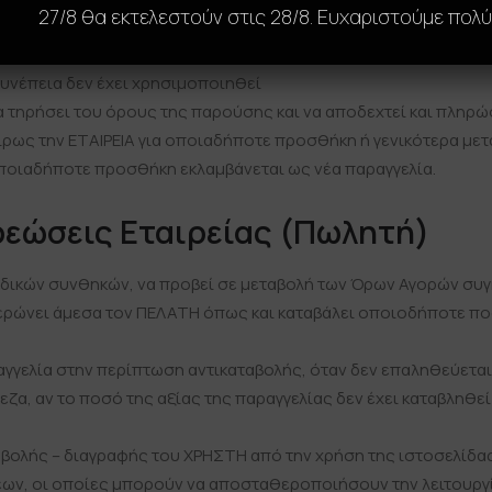
27/8 θα εκτελεστούν στις 28/8. Ευχαριστούμε πολύ
ι 2 ημερών από την κοινοποίησή τους.
 στην περίπτωση και μόνο όπου το προϊόν που παρέλαβε είναι
συνέπεια δεν έχει χρησιμοποιηθεί
 τηρήσει του όρους της παρούσης και να αποδεχτεί και πληρώ
ρως την ΕΤΑΙΡΕΙΑ για οποιαδήποτε προσθήκη ή γενικότερα μετ
οποιαδήποτε προσθήκη εκλαμβάνεται ως νέα παραγγελία.
ρεώσεις Εταιρείας (Πωλητή)
ειδικών συνθηκών, να προβεί σε μεταβολή των Όρων Αγορών συγ
ερώνει άμεσα τον ΠΕΛΑΤΗ όπως και καταβάλει οποιοδήποτε ποσ
ραγγελία στην περίπτωση αντικαταβολής, όταν δεν επαληθεύεται
α, αν το ποσό της αξίας της παραγγελίας δεν έχει καταβληθεί
ποβολής – διαγραφής του ΧΡΗΣΤΗ από την χρήση της ιστοσελίδα
ων, οι οποίες μπορούν να αποσταθεροποιήσουν την λειτουργί