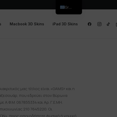
Greek
s
Macbook 3D Skins
iPad 3D Skins
ακριτικός μας τίτλος είναι «GAMS» και η
 αξεσουάρ, που εδρεύει στον Βύρωνα
ε Α.Φ.Μ. 067855334 και Αρ. Γ.Ε.ΜΗ.
πικοινωνίας 210 7645220. Οι
ΪΌΝ», προς οποιοδήποτε φυσικό ή νομικό