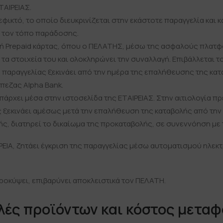
ΤΑΙΡΕΙΑΣ.
εφικτό, το οποίο διευκρινίζεται στην εκάστοτε παραγγελία και
ι τον τόπο παράδοσης.
ή Prepaid κάρτας, όπου ο ΠΕΛΑΤΗΣ, μέσω της ασφαλούς πλατφό
τα στοιχεία του και ολοκληρώνει την συναλλαγή. Επιβάλλεται τ
ς παραγγελίας ξεκινάει από την ημέρα της επαλήθευσης της κατ
εζας Alpha Bank.
άρχει μέσα στην ιστοσελίδα της ΕΤΑΙΡΕΙΑΣ. Στην αιτιολογία π
ς ξεκινάει αμέσως μετά την επαλήθευση της καταβολής από την
ής, διατηρεί το δικαίωμα της προκαταβολής, σε συνεννόηση με
ΡΕΙΑ, ζητάει έγκριση της παραγγελίας μέσω αυτοματισμού ηλεκ
οκύψει, επιβαρύνει αποκλειστικά τον ΠΕΛΑΤΗ.
λές προϊόντων και κόστος μετα