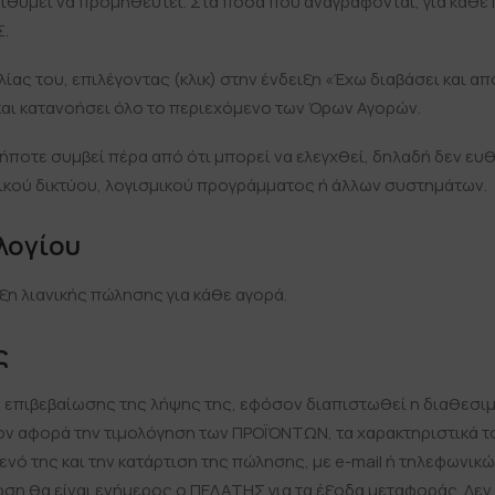
ιθυμεί να προμηθευτεί. Στα ποσά που αναγράφονται, για κάθε 
.
ίας του, επιλέγοντας (κλικ) στην ένδειξη «Έχω διαβάσει και 
 και κατανοήσει όλο το περιεχόμενο των Όρων Αγορών.
ιδήποτε συμβεί πέρα από ότι μπορεί να ελεγχθεί, δηλαδή δεν ε
ικού δικτύου, λογισμικού προγράμματος ή άλλων συστημάτων.
λογίου
ιξη λιανικής πώλησης για κάθε αγορά.
ς
ης επιβεβαίωσης της λήψης της, εφόσον διαπιστωθεί η διαθεσι
 αφορά την τιμολόγηση των ΠΡΟΪΌΝΤΩΝ, τα χαρακτηριστικά τους
ενό της και την κατάρτιση της πώλησης, με e-mail ή τηλεφωνικ
ση θα είναι ενήμερος ο ΠΕΛΑΤΗΣ για τα έξοδα μεταφοράς. Δεν 