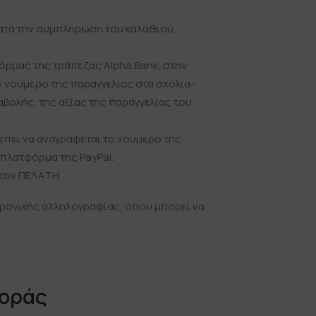
 κατά την συμπλήρωση του καλαθιού,
ρμας της τράπεζας Alpha Bank, στην
ο νούμερο της παραγγελίας στα σχόλια-
αβολής, της αξίας της παραγγελίας του
ρέπει να αναγράφεται το νούμερο της
 πλατφόρμα της PayPal.
 τον ΠΕΛΑΤΗ.
τρονικής αλληλογραφίας, όπου μπορεί να
φοράς