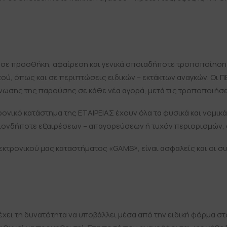
βεί σε προσθήκη, αφαίρεση και γενικά οποιαδήποτε τροποποίησ
ού, όπως και σε περιπτώσεις ειδικών – εκτάκτων αναγκών. Οι 
νωσης της παρούσης σε κάθε νέα αγορά, μετά τις τροποποιήσε
ονικό κατάστημα της ΕΤΑΙΡΕΙΑΣ έχουν όλα τα φυσικά και νομικά
ιονδήποτε εξαιρέσεων – απαγορεύσεων ή τυχόν περιορισμών, 
εκτρονικού μας καταστήματος «GAMS», είναι ασφαλείς και οι 
έχει τη δυνατότητα να υποβάλλει μέσα από την ειδική φόρμα στ