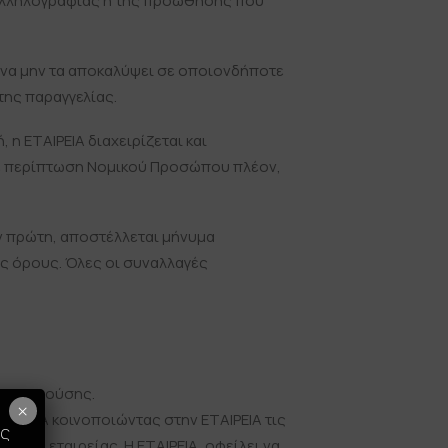
ς αλληλογραφίας ή της προώθησης που
 να μην τα αποκαλύψει σε οποιονδήποτε
της παραγγελίας.
η ΕΤΑΙΡΕΙΑ διαχειρίζεται και
σε περίπτωση Νομικού Προσώπου πλέον,
ην πρώτη, αποστέλλεται μήνυμα
ς όρους. Όλες οι συναλλαγές
της παρούσης.
×
ΑΙΡΕΙΑ κοινοποιώντας στην ΕΤΑΙΡΕΙΑ τις
ως
 της εταιρείας. Η ΕΤΑΙΡΕΙΑ, οφείλει να