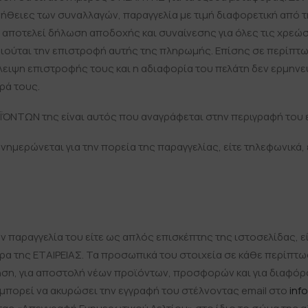
υνήθειες των συναλλαγών, παραγγελία με τιμή διαφορετική από 
 αποτελεί δήλωση αποδοχής και συναίνεσης για όλες τις χρεώσ
καιούται την επιστροφή αυτής της πληρωμής. Επίσης σε περίπ
ιψη επιστροφής τους και η αδιαφορία του πελάτη δεν ερμηνε
ρά τους.
ΝΤΩΝ της είναι αυτός που αναγράφεται στην περιγραφή του 
νημερώνεται για την πορεία της παραγγελίας, είτε τηλεφωνικά
παραγγελία του είτε ως απλός επισκέπτης της ιστοσελίδας, εί
ρα της ΕΤΑΙΡΕΙΑΣ. Τα προσωπικά του στοιχεία σε κάθε περίπτω
χρήση, για αποστολή νέων προϊόντων, προσφορών και για διαφό
μπορεί να ακυρώσει την εγγραφή του στέλνοντας email στο
inf