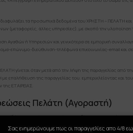
ντας «Απεγγραφή Ενημερωτικού Δελτίου» στο ίδιο το σώμα τη
 διαφυλάξει τα προσωπικά δεδομένα του ΧΡΗΣΤΗ – ΠΕΛΑΤΗ και
νων (μεταφορείς, άλλες υπηρεσίες), με σκοπό την υλοποίηση 
ηση Αγαθών ή Υπηρεσιών και γενικότερα σε εμπορική συναλλαγή, 
όνομα-επώνυμο-διεύθυνση-τηλέφωνα επικοινωνίας-email και 
ΕΛΑΤΗ γίνεται όταν μετά από την λήψη της παραγγελίας από τ
με επαλήθευση της παραγγελίας του, εμπερικλείοντας και του
 της ΕΤΑΙΡΕΙΑΣ.
ρεώσεις Πελάτη (Αγοραστή)
οποιαδήποτε αγορά, συμφωνεί και αποδέχεται με τους όρους 
ίας των προσωπικών Δεδομένων που έχει κοινοποιήσει στην ΕΤ
Σας ενημερώνουμε πως οι παραγγελίες απο 4/8 ε
ς αλληλογραφίας, μέσω τηλεφώνου ή και με επίσκεψη στην Έδρα