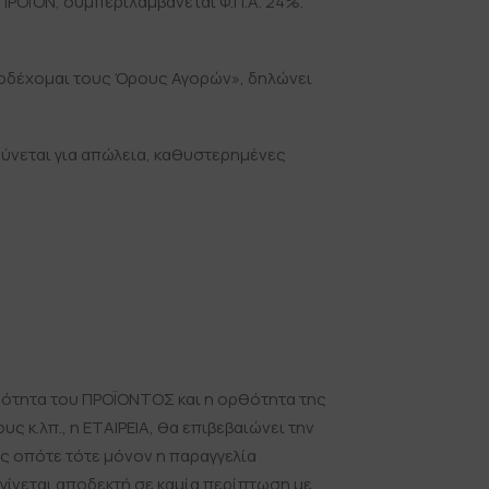
ΠΡΟΪΌΝ, συμπεριλαμβάνεται Φ.Π.Α. 24%.
αποδέχομαι τους Όρους Αγορών», δηλώνει
υθύνεται για απώλεια, καθυστερημένες
μότητα του ΠΡΟΪΟΝΤΟΣ και η ορθότητα της
 κ.λπ., η ΕΤΑΙΡΕΙΑ, θα επιβεβαιώνει την
ώς οπότε τότε μόνον η παραγγελία
γίνεται αποδεκτή σε καμία περίπτωση με