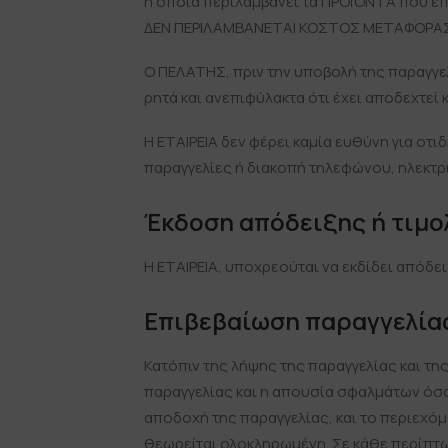
η οποία περιλαμβάνει τα ΠΡΟΪΌΝΤΑ που επ
ΔΕΝ ΠΕΡΙΛΑΜΒΑΝΕΤΑΙ ΚΟΣΤΟΣ ΜΕΤΑΦΟΡΑΣ
Ο ΠΕΛΑΤΗΣ, πριν την υποβολή της παραγγελ
ρητά και ανεπιφύλακτα ότι έχει αποδεχτεί
Η ΕΤΑΙΡΕΙΑ δεν φέρει καμία ευθύνη για οτ
παραγγελίες ή διακοπή τηλεφώνου, ηλεκτρ
Έκδοση απόδειξης ή τιμο
Η ΕΤΑΙΡΕΙΑ, υποχρεούται να εκδίδει απόδε
Επιβεβαίωση παραγγελία
Κατόπιν της λήψης της παραγγελίας και τ
παραγγελίας και η απουσία σφαλμάτων όσον
αποδοχή της παραγγελίας, και το περιεχόμ
θεωρείται ολοκληρωμένη. Σε κάθε περίπτω