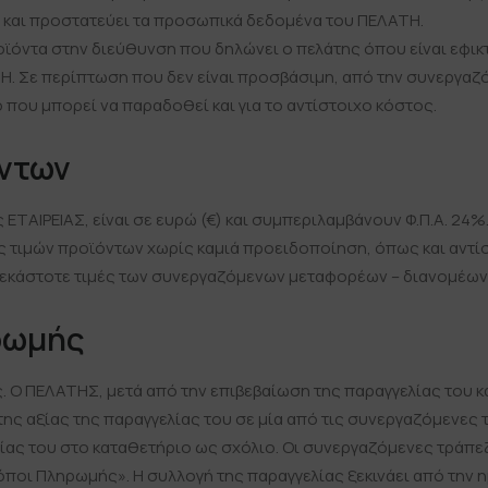
εί και προστατεύει τα προσωπικά δεδομένα του ΠΕΛΑΤΗ.
ροϊόντα στην διεύθυνση που δηλώνει ο πελάτης όπου είναι εφι
Η. Σε περίπτωση που δεν είναι προσβάσιμη, από την συνεργαζ
 που μπορεί να παραδοθεί και για το αντίστοιχο κόστος.
όντων
 ΕΤΑΙΡΕΙΑΣ, είναι σε ευρώ (€) και συμπεριλαμβάνουν Φ.Π.Α. 24%
ής τιμών προϊόντων χωρίς καμιά προειδοποίηση, όπως και αντίστ
ς εκάστοτε τιμές των συνεργαζόμενων μεταφορέων – διανομέων
ρωμής
Ο ΠΕΛΑΤΗΣ, μετά από την επιβεβαίωση της παραγγελίας του και
ης αξίας της παραγγελίας του σε μία από τις συνεργαζόμενες 
ίας του στο καταθετήριο ως σχόλιο. Οι συνεργαζόμενες τράπε
ρόποι Πληρωμής». Η συλλογή της παραγγελίας ξεκινάει από την